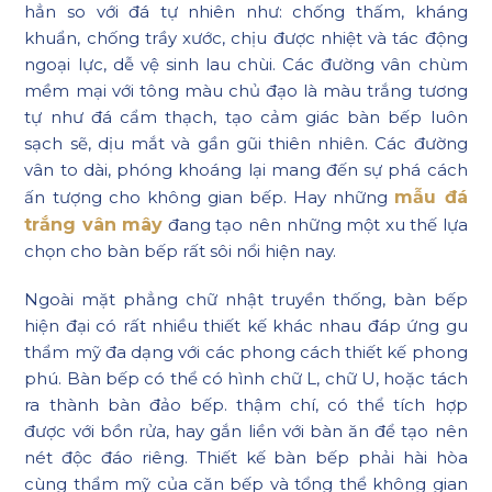
hẳn so với đá tự nhiên như: chống thấm, kháng
khuẩn, chống trầy xước, chịu được nhiệt và tác động
ngoại lực, dễ vệ sinh lau chùi. Các đường vân chùm
mềm mại với tông màu chủ đạo là màu trắng tương
tự như đá cẩm thạch, tạo cảm giác bàn bếp luôn
sạch sẽ, dịu mắt và gần gũi thiên nhiên. Các đường
vân to dài, phóng khoáng lại mang đến sự phá cách
ấn tượng cho không gian bếp. Hay những
mẫu đá
trắng vân mây
đang tạo nên những một xu thế lựa
chọn cho bàn bếp rất sôi nổi hiện nay.
Ngoài mặt phẳng chữ nhật truyền thống, bàn bếp
hiện đại có rất nhiều thiết kế khác nhau đáp ứng gu
thẩm mỹ đa dạng với các phong cách thiết kế phong
phú. Bàn bếp có thể có hình chữ L, chữ U, hoặc tách
ra thành bàn đảo bếp. thậm chí, có thể tích hợp
được với bồn rửa, hay gắn liền với bàn ăn để tạo nên
nét độc đáo riêng. Thiết kế bàn bếp phải hài hòa
cùng thẩm mỹ của căn bếp và tổng thể không gian