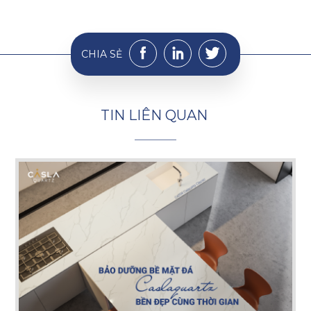
CHIA SẺ
T
I
N
L
I
Ê
N
Q
U
A
N