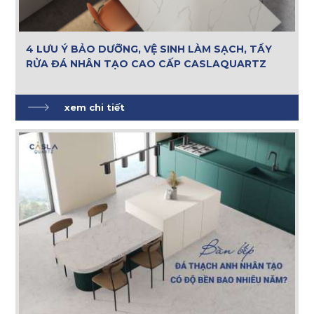
4 LƯU Ý BẢO DƯỠNG, VỆ SINH LÀM SẠCH, TẨY
RỬA ĐÁ NHÂN TẠO CAO CẤP CASLAQUARTZ
xem chi tiết