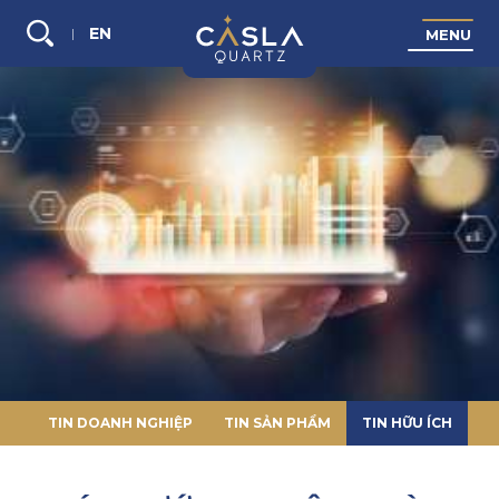
EN
M
E
N
U
Tìm
kiếm...
TIN DOANH NGHIỆP
TIN SẢN PHẨM
TIN HỮU ÍCH