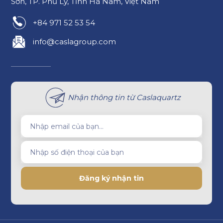
Sơn, TP. Phủ Lý, Tỉnh Hà Nam, Việt Nam
+84 971 52 53 54
info@caslagroup.com
Nhận thông tin từ Caslaquartz
Nhập email của bạn...
Nhập số điện thoại của bạn
Đăng ký nhận tin