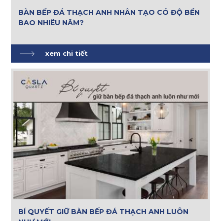
BÀN BẾP ĐÁ THẠCH ANH NHÂN TẠO CÓ ĐỘ BỀN
BAO NHIÊU NĂM?
xem chi tiết
BÍ QUYẾT GIỮ BÀN BẾP ĐÁ THẠCH ANH LUÔN