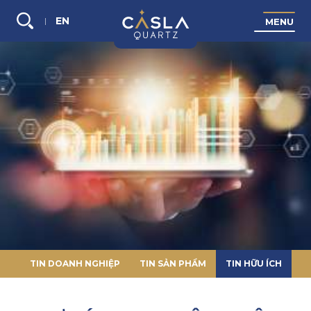
EN
M
E
N
U
Tìm
kiếm...
TIN DOANH NGHIỆP
TIN SẢN PHẨM
TIN HỮU ÍCH