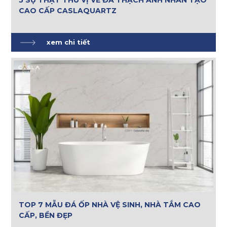
5 SỰ THẬT THÚ VỊ VỀ ĐÁ THẠCH ANH NHÂN TẠO
CAO CẤP CASLAQUARTZ
xem chi tiết
TOP 7 MẪU ĐÁ ỐP NHÀ VỆ SINH, NHÀ TẮM CAO
CẤP, BỀN ĐẸP