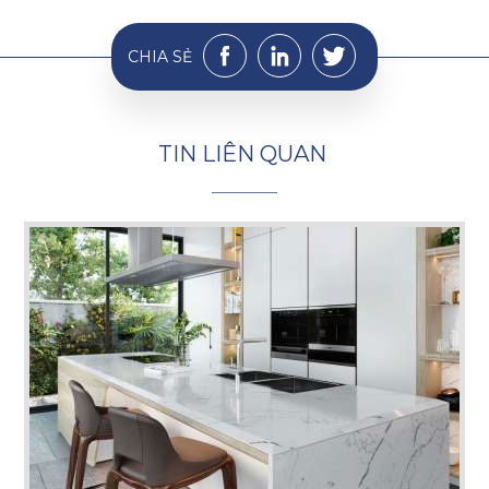
CHIA SẺ
T
I
N
L
I
Ê
N
Q
U
A
N