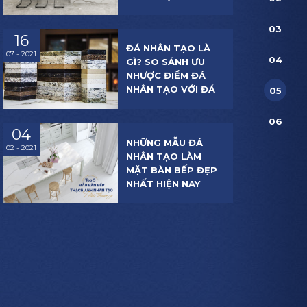
03
16
ĐÁ NHÂN TẠO LÀ
07 - 2021
04
GÌ? SO SÁNH ƯU
NHƯỢC ĐIỂM ĐÁ
NHÂN TẠO VỚI ĐÁ
05
TỰ NHIÊN
06
04
NHỮNG MẪU ĐÁ
02 - 2021
NHÂN TẠO LÀM
MẶT BÀN BẾP ĐẸP
NHẤT HIỆN NAY