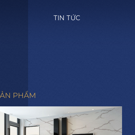
T
I
N
T
Ứ
C
SẢN PHẨM