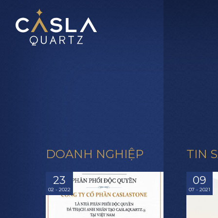
DOANH NGHIỆP
TIN 
23
09
02 - 2022
07 - 2021