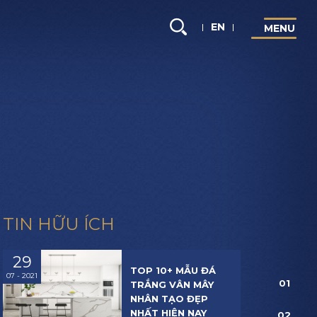
Tìm
EN
M
E
N
U
kiếm...
TIN HỮU ÍCH
29
TOP 10+ MẪU ĐÁ
07 - 2021
01
TRẮNG VÂN MÂY
NHÂN TẠO ĐẸP
NHẤT HIỆN NAY
02