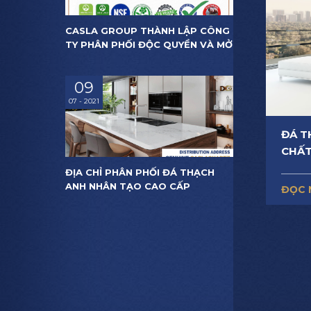
CASLA GROUP THÀNH LẬP CÔNG
TY PHÂN PHỐI ĐỘC QUYỀN VÀ MỞ
RỘNG ĐẠI LÝ ĐÁ THẠCH ANH
NHÂN TẠO CASLAQUARTZ TẠI
09
VIỆT NAM
07 - 2021
ĐÁ T
CHẤT
ĐỊA CHỈ PHÂN PHỐI ĐÁ THẠCH
ANH NHÂN TẠO CAO CẤP
ĐỌC 
CASLAQUARTZ CHÍNH HÃNG TẠI
VIỆT NAM